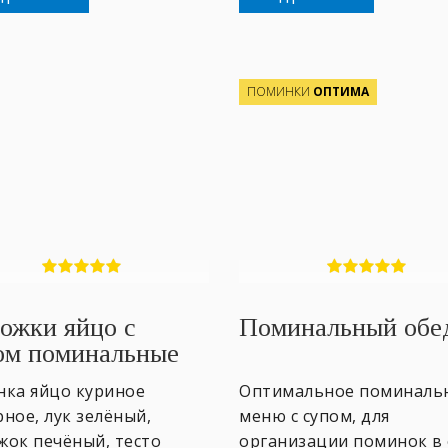
ПОМИНКИ
ОПТИМА
ожки яйцо с
Поминальный обе
ом поминальные
нка яйцо куриное
Оптимальное поминаль
ное, лук зелёный,
меню с супом, для
жок печёный, тесто
организации поминок в