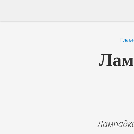
Глав
Лам
Лампадка