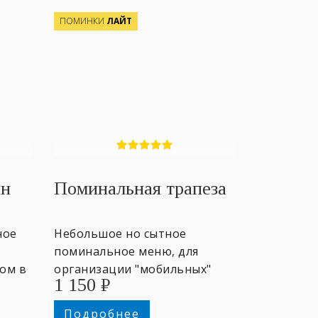
ПОМИНКИ
ЛАЙТ
ин
Поминальная трапеза
ное
Небольшое но сытное
поминальное меню, для
ом в
организации "мобильных"
1 150
₽
поминок за общим столом от
4-х персон.
Подробнее