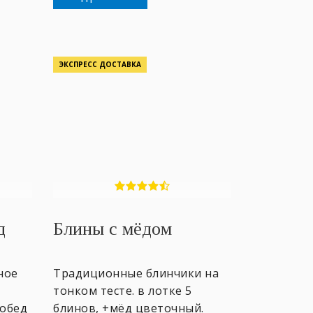
ЭКСПРЕСС ДОСТАВКА
д
Блины с мёдом
ное
Традиционные блинчики на
тонком тесте. в лотке 5
 обед
блинов, +мёд цветочный.