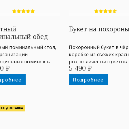
тный
Букет на похорон
инальный обед
ный поминальный стол,
Похоронный букет в чё
организации
коробке из свежих крас
иционных поминок в
роз, количество цветов
90
₽
5 490
₽
от 4-х персон.
согласно канонам 20шт.
дробнее
Подробнее
ЕСС ДОСТАВКА