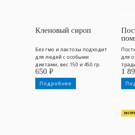
Кленовый сироп
Пос
пом
Без гмо и лактозы подходит
Пост
для людей с особыми
для 
диетами, вес 150 и 450 гр.
трад
650
₽
1 8
пост 
Подробнее
По
ЭКСПР