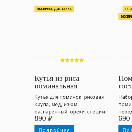
ЭКСПРЕСС ДОСТАВКА
ПО
ЭКСПР
Кутья из риса
Пом
поминальная
гос
Кутья для поминок. рисовая
Набо
крупа, мёд, изюм
поми
распаренный, орехи, специи.
пере
890
₽
690
600гр. ~ 5 персон
не см
поми
Подробнее
По