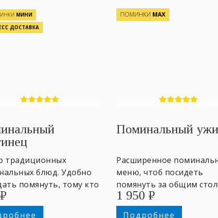
ПОМИНКИ
МАХ
МИНКИ
МИНИ
ЕСС ДОСТАВКА
инальный
Поминальный уж
тинец
р традиционных
Расширенное поминаль
нальных блюд. Удобно
меню, чтоб посидеть
дать помянуть, тому кто
помянуть за общим стол
₽
1 950
₽
ог присутствовать на
вечернее время от 5-ти
нках.
персон.
дробнее
Подробнее