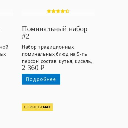
ы
Поминальный набор
#2
рной
Набор традиционных
ных
поминальных блюд на 5-ть
персон. состав: кутья, кисель,
2 360
₽
пирожки, блины с мёдом.
Подробнее
ПОМИНКИ
МАХ