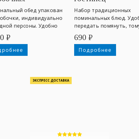
нальный обед упакован
Набор традиционных
робочки, индивидуально
поминальных блюд. Удо
одной персоны. Удобно
передать помянуть, том
дать помянуть.
не смог присутствовать 
80
₽
690
₽
поминках.
дробнее
Подробнее
ЭКСПРЕСС ДОСТАВКА