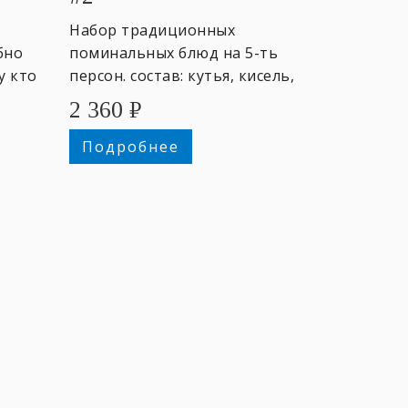
Набор традиционных
бно
поминальных блюд на 5-ть
у кто
персон. состав: кутья, кисель,
на
пирожки, блины с мёдом.
2 360
₽
Подробнее