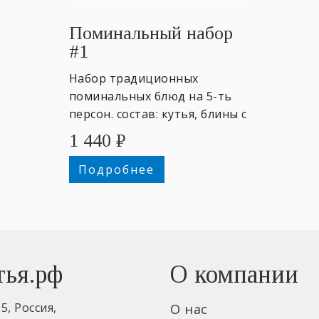
Поминальный набор
#1
Набор традиционных
поминальных блюд на 5-ть
персон. состав: кутья, блины с
мёдом.
1 440
₽
Подробнее
тья.рф
О компании
15
,
Россия
,
О нас