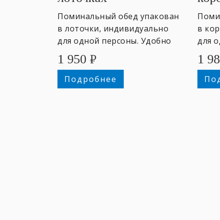
Поминальный обед упакован
Поми
в лоточки, индивидуально
в ко
для одной персоны. Удобно
для 
передать помянуть.
пере
1 950
₽
1 9
Подробнее
По