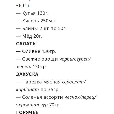
~60г
i
— Кутья 130г.
— Кисель 250мл.
— Блины 2шт по 50г.
— Мёд 20г.
САЛАТЫ
— Оливье 130гр.
— Свежие овощи
черри/огурец/
зелень
130гр.
ЗАКУСКА
— Нарезка мясная
сервелат/
карбонат
по 35гр.
— Соленья ассорти
чеснок/перец/
черемша/огур
70гр.
ГОРЯЧЕЕ