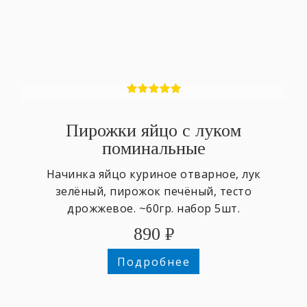
Пирожки яйцо с луком
поминальные
Начинка яйцо куриное отварное, лук
зелёный, пирожок печёный, тесто
дрожжевое. ~60гр. набор 5шт.
890
₽
Подробнее