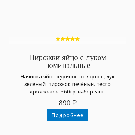
Пирожки яйцо с луком
поминальные
Начинка яйцо куриное отварное, лук
зелёный, пирожок печёный, тесто
дрожжевое. ~60гр. набор 5шт.
890
₽
Подробнее