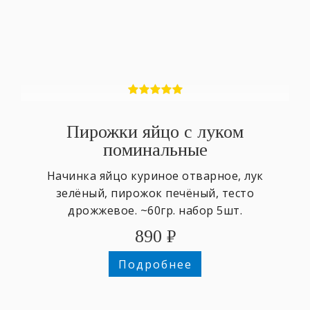
Пирожки яйцо с луком
поминальные
Начинка яйцо куриное отварное, лук
зелёный, пирожок печёный, тесто
дрожжевое. ~60гр. набор 5шт.
890
₽
Подробнее