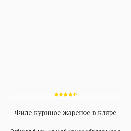
Филе куриное жареное в кляре
Отбитое филе куриной грудки обжаренное в