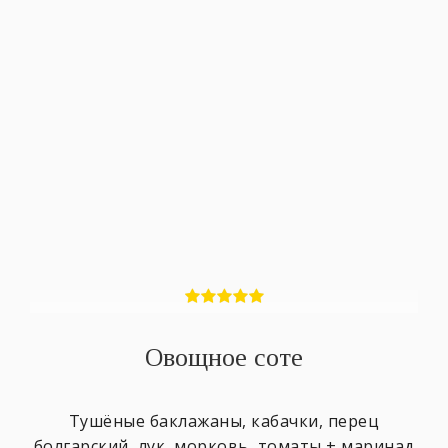
Овощное соте
Тушёные баклажаны, кабачки, перец
болгарский, лук, морковь, томаты + маринад