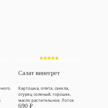
Салат винегрет
ёного
Картошка, опята, свекла,
,
огурец соленый, горошек,
а
масло растительное. Лоток
690
₽
ны.
500 гр. ~4 персоны.