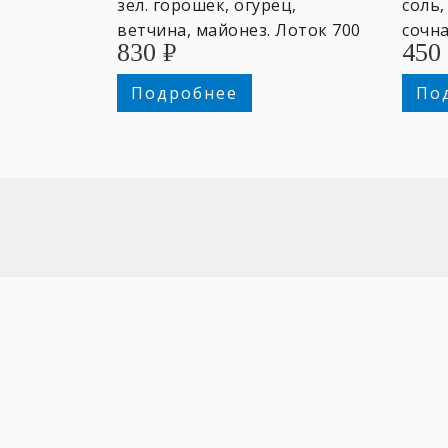
зел. горошек, огурец,
соль,
ветчина, майонез. Лоток 700
сочна
830
₽
450
гр. ~4 персоны.
на вы
гр.
Подробнее
По