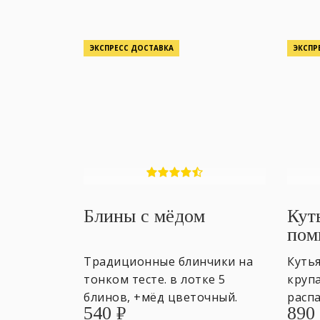
ЭКСПРЕСС ДОСТАВКА
ЭКСПР
Блины с мёдом
Кут
пом
Традиционные блинчики на
Кутья
тонком тесте. в лотке 5
крупа
блинов, +мёд цветочный.
распа
540
₽
890
600гр