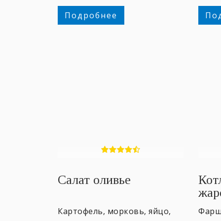
Подробнее
По
Салат оливье
Кот
жар
Картофель, морковь, яйцо,
Фарш