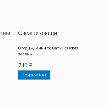
дины
Свежие овощи
Огурцы, мини томаты, свежая
зелень
740
₽
200
Подробнее