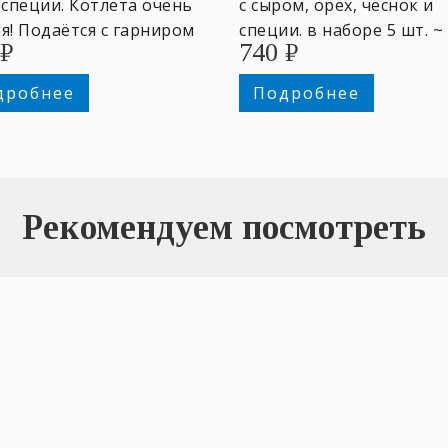
 специи. Котлета очень
с сыром, орех, чеснок и
я! Подаётся с гарниром
специи. в наборе 5 шт. ~
₽
740
₽
бор и зеленью. 150/200
25гр.
дробнее
Подробнее
Рекомендуем посмотреть