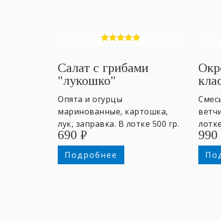
Салат с грибами
Окр
"лукошко"
кла
Опята и огурцы
Смес
маринованные, картошка,
ветчи
лук, заправка. В лотке 500 гр.
лотке
690
₽
990
~4 персоны.
добр
на вы
Подробнее
По
перс