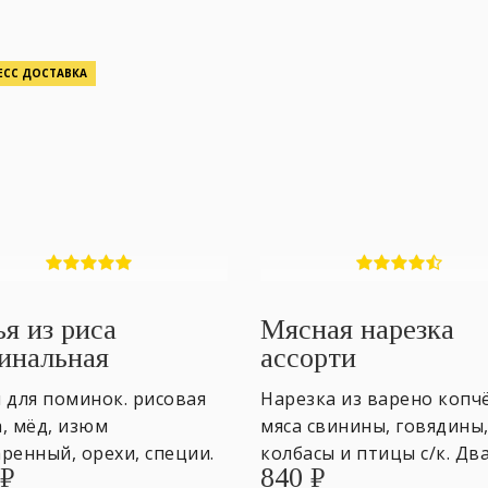
ЕСС ДОСТАВКА
ья из риса
Мясная нарезка
инальная
ассорти
 для поминок. рисовая
Нарезка из варено копч
, мёд, изюм
мяса свинины, говядины
ренный, орехи, специи.
колбасы и птицы с/к. Дв
₽
840
₽
. ~ 5 персон
лотка 400 гр. ~3-4 персо