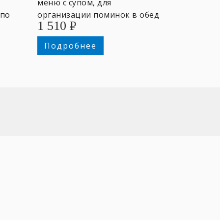
меню с супом, для
 по
организации поминок в обед
1 510
₽
за общим столом от 4-х
персон.
Подробнее