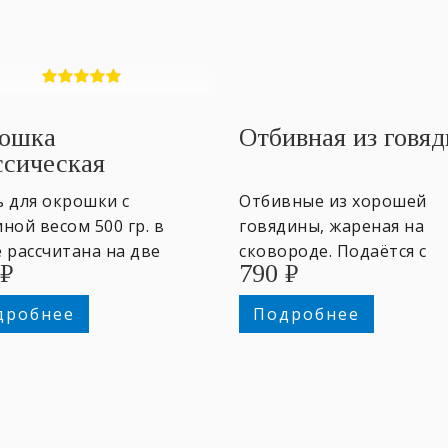
ошка
Отбивная из говя
ссическая
ь для окрошки с
Отбивные из хорошей
ной весом ​500 гр. в
говядины, жареная на
 ​рассчитана на две
сковороде. Подаётся с
₽
790
₽
отные порции. Заправка
гарниром на выбор. 170/
бор: квас, кефир. ~2
гр.
дробнее
Подробнее
оны.