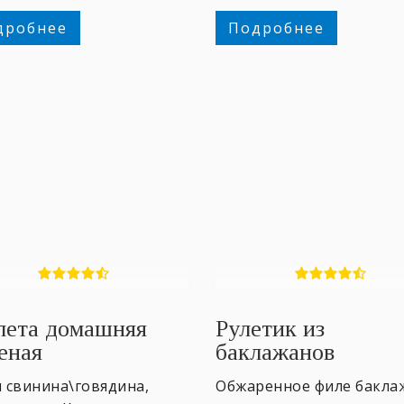
дробнее
Подробнее
лета домашняя
Рулетик из
еная
баклажанов
 свинина\говядина,
Обжаренное филе бакла