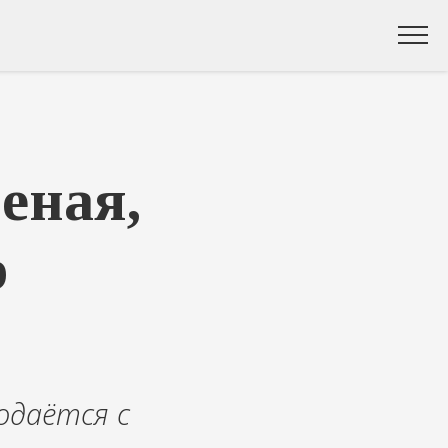
еная,
р
одаётся с