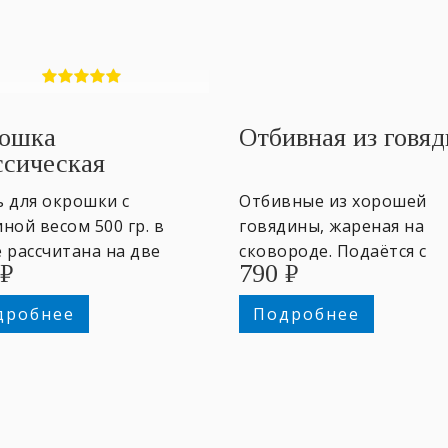
ошка
Отбивная из говя
ссическая
ь для окрошки с
Отбивные из хорошей
ной весом ​500 гр. в
говядины, жареная на
 ​рассчитана на две
сковороде. Подаётся с
₽
790
₽
отные порции. Заправка
гарниром на выбор. 170/
бор: квас, кефир. ~2
гр.
дробнее
Подробнее
оны.