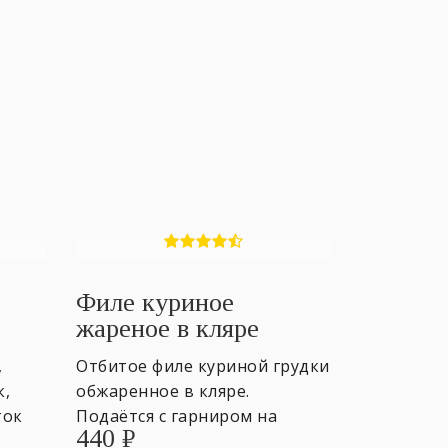
Филе куриное
жареное в кляре
,
Отбитое филе куриной грудки
к,
обжаренное в кляре.
ток
Подаётся с гарниром на
440
₽
выбор и зеленью. 170/200 гр.