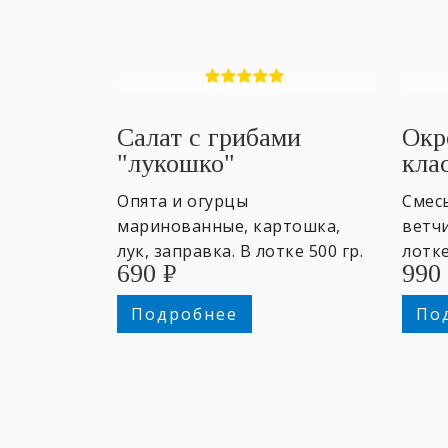
Салат с грибами
Окр
"лукошко"
кла
Опята и огурцы
Смес
маринованные, картошка,
ветчи
лук, заправка. В лотке 500 гр.
лотке
690
₽
990
~4 персоны.
добр
на вы
Подробнее
По
перс