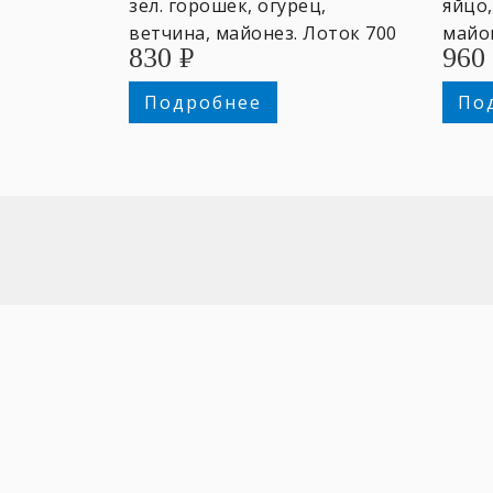
зел. горошек, огурец,
яйцо,
ветчина, майонез. Лоток 700
майон
830
₽
960
гр. ~4 персоны.
перс
Подробнее
По