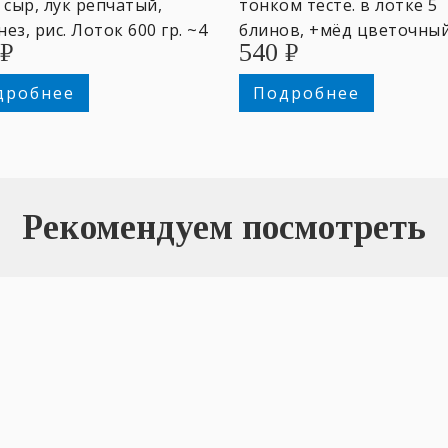
 сыр, лук репчатый,
тонком тесте. в лотке 5
ез, рис. Лоток 600 гр. ~4
блинов, +мёд цветочный
₽
540
₽
оны.
дробнее
Подробнее
Рекомендуем посмотреть