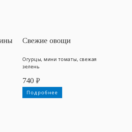
дины
Свежие овощи
Огурцы, мини томаты, свежая
зелень
740
₽
200
Подробнее