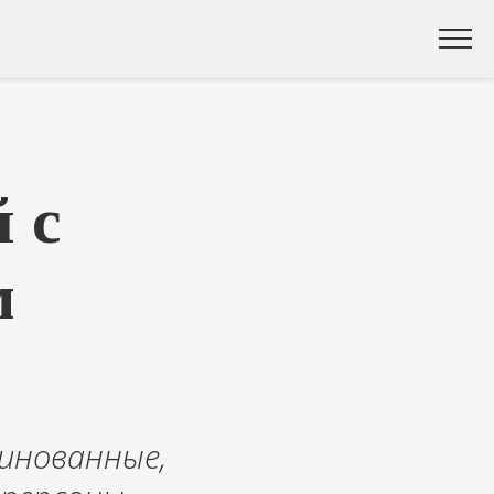
 с
м
ринованные,