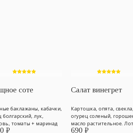
щное соте
Салат винегрет
ные баклажаны, кабачки,
Картошка, опята, свекла
 болгарский, лук,
огурец соленый, гороше
овь, томаты + маринад
масло растительное. Ло
90
₽
690
₽
чный. Лоток 500 гр. ~3
500 гр. ~4 персоны.