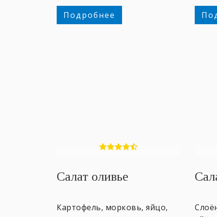
перс
Подробнее
По
Салат оливье
Сал
Картофель, морковь, яйцо,
Слоён