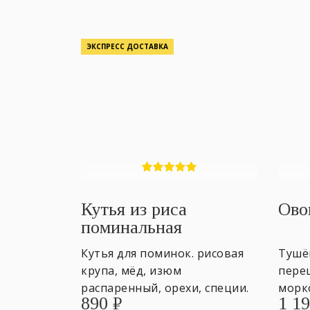
ЭКСПРЕСС ДОСТАВКА
Кутья из риса
Ово
поминальная
Кутья для поминок. рисовая
Тушё
крупа, мёд, изюм
перец
распаренный, орехи, специи.
морк
890
₽
1 1
600гр. ~ 5 персон
чесно