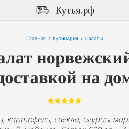
Кутья.рф
Главная
/
Кулинария
/
Салаты
алат норвежский
доставкой на до
и, картофель, свекла, огурцы ма