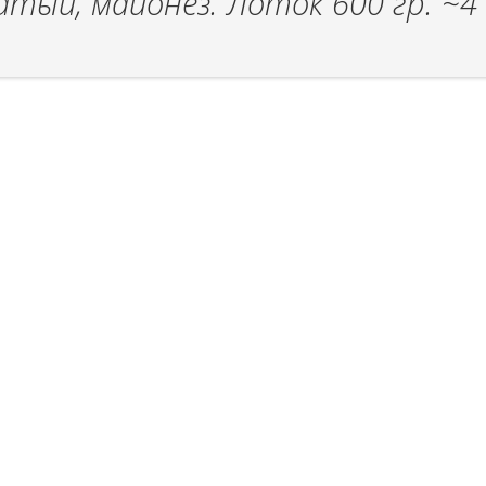
атый, майонез. Лоток 600 гр. ~4