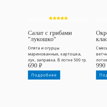
Салат с грибами
Окр
"лукошко"
кла
Опята и огурцы
Смес
маринованные, картошка,
ветчи
лук, заправка. В лотке 500 гр.
лотке
690
₽
990
~4 персоны.
добр
на вы
Подробнее
По
перс