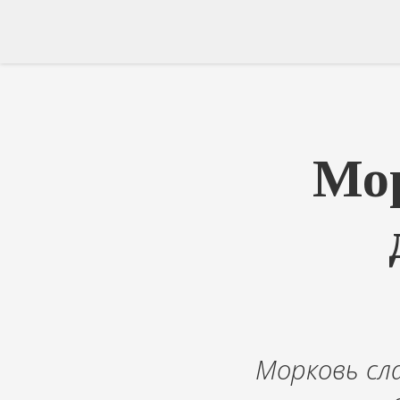
Мор
Морковь сла