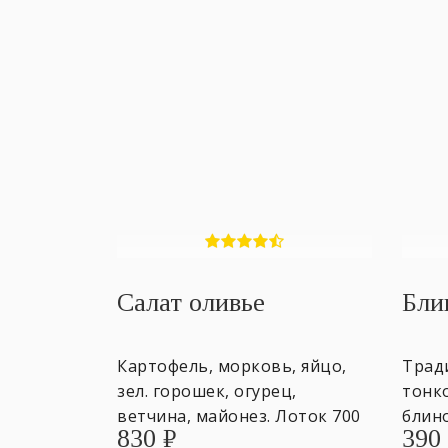
Салат оливье
Бли
Картофель, морковь, яйцо,
Трад
зел. горошек, огурец,
тонко
ветчина, майонез. Лоток 700
блин
830
₽
390
гр. ~4 персоны.