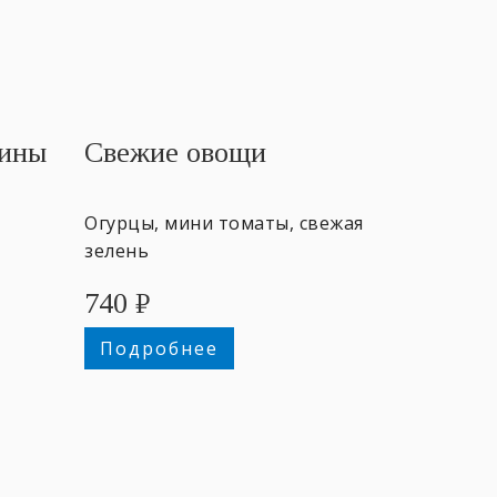
дины
Свежие овощи
Огурцы, мини томаты, свежая
зелень
740
₽
200
Подробнее