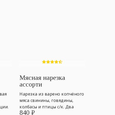
Мясная нарезка
ассорти
вая
Нарезка из варено копчёного
мяса свинины, говядины,
ции.
колбасы и птицы с/к. Два
840
₽
лотка 400 гр. ~3-4 персоны.