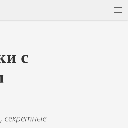
ки с
м
., секретные