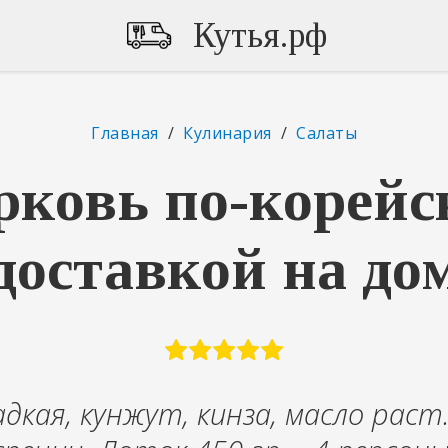
Кутья.рф
Главная
/
Кулинария
/
Салаты
ковь по-корейс
доставкой на до
дкая, кунжут, кинза, масло раст