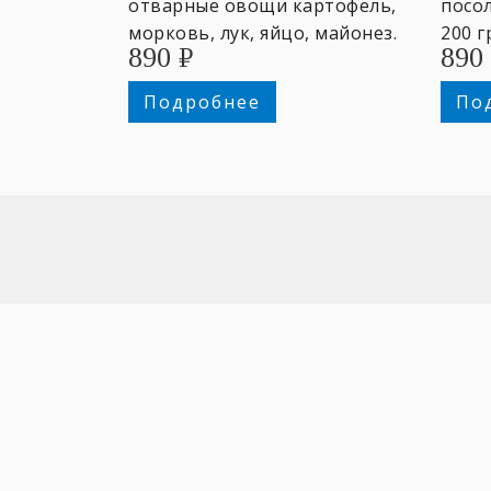
отварные овощи картофель,
посол
морковь, лук, яйцо, майонез.
200 г
890
₽
890
Лоток 600 гр. ~4 персоны.
Подробнее
По