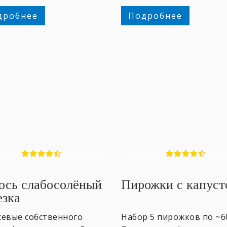
дробнее
Подробнее
ось слабосолёный
Пирожки с капуст
езка
сёвые собственного
Набор 5 пирожков по ~6