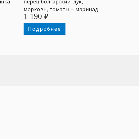
инка
перец болгарский, лук,
морковь, томаты + маринад
1 190
₽
чесночный. Лоток 500 гр. ~3
персоны.
Подробнее