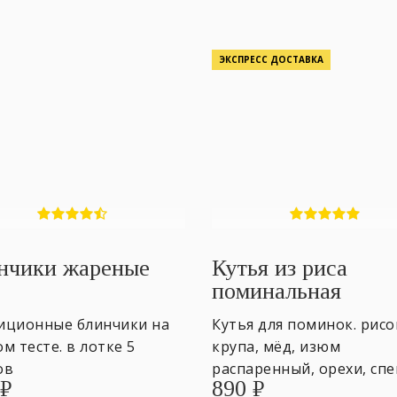
ЭКСПРЕСС ДОСТАВКА
нчики жареные
Кутья из риса
поминальная
иционные блинчики на
Кутья для поминок. рисо
м тесте. в лотке 5
крупа, мёд, изюм
ов
распаренный, орехи, спе
₽
890
₽
600гр. ~ 5 персон