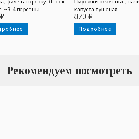
а, филе в нарезку. Лоток
Пирожки печённые, нач
р. ~3-4 персоны.
капуста тушеная.
₽
870
₽
дробнее
Подробнее
Рекомендуем посмотреть