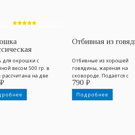
ошка
Отбивная из говя
ссическая
ь для окрошки с
Отбивные из хорошей
ной весом ​500 гр. в
говядины, жареная на
 ​рассчитана на две
сковороде. Подаётся с
₽
790
₽
отные порции. Заправка
гарниром на выбор. 170/
бор: квас, кефир. ~2
гр.
дробнее
Подробнее
оны.