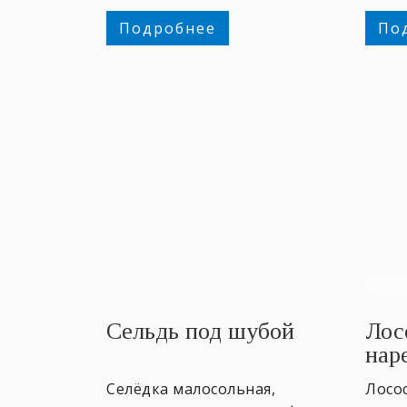
Подробнее
По
Сельдь под шубой
Лос
нар
Селёдка малосольная,
Лосо