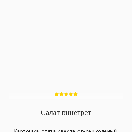
Салат винегрет
Картошка, опята, свекла, огурец соленый,