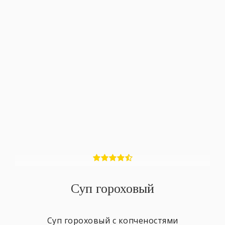
Суп гороховый
Суп гороховый с копченостями