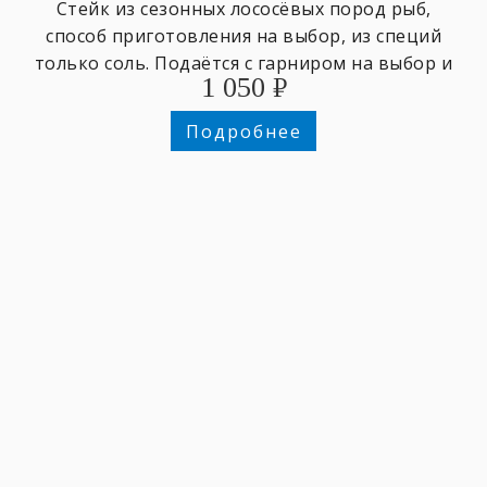
Стейк из сезонных лососёвых пород рыб,
способ приготовления на выбор, из специй
только соль. Подаётся с гарниром на выбор и
1 050
₽
зеленью.
Подробнее