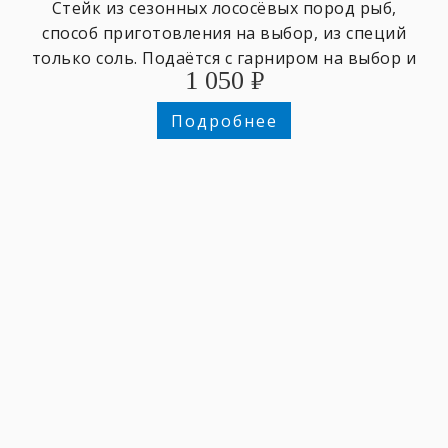
Стейк из сезонных лососёвых пород рыб,
способ приготовления на выбор, из специй
только соль. Подаётся с гарниром на выбор и
1 050
₽
зеленью.
Подробнее