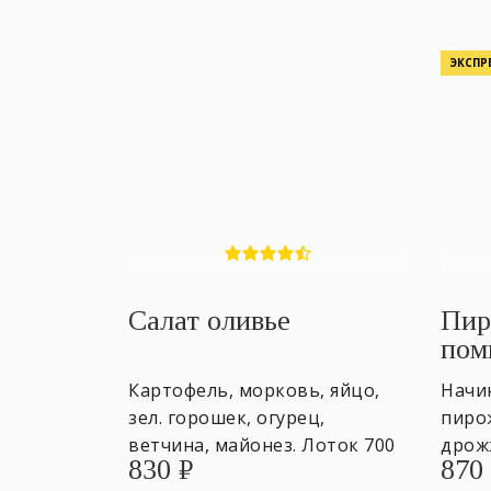
ЭКСПР
Салат оливье
Пир
пом
Картофель, морковь, яйцо,
Начи
зел. горошек, огурец,
пиро
ветчина, майонез. Лоток 700
дрожж
830
₽
870
гр. ~4 персоны.