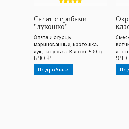
Салат с грибами
Окр
"лукошко"
кла
Опята и огурцы
Смес
маринованные, картошка,
ветчи
лук, заправка. В лотке 500 гр.
лотке
690
₽
990
~4 персоны.
добр
на вы
Подробнее
По
перс