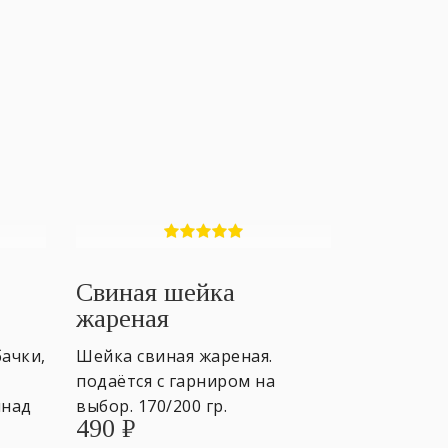
Свиная шейка
жареная
ачки,
Шейка свиная жареная.
подаётся с гарниром на
инад
выбор. 170/200 гр.
490
₽
 ~3