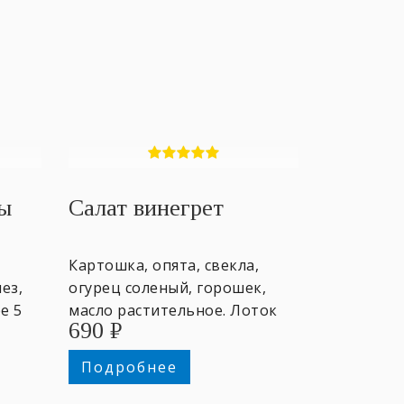
ны
Салат винегрет
Картошка, опята, свекла,
ез,
огурец соленый, горошек,
е 5
масло растительное. Лоток
690
₽
500 гр. ~4 персоны.
Подробнее