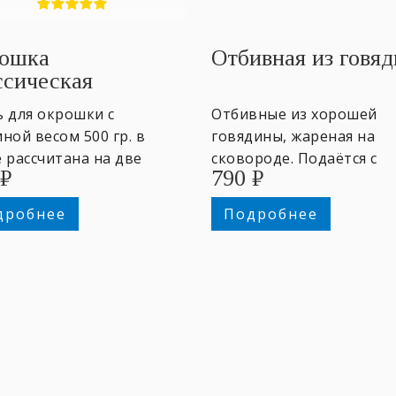
ошка
Отбивная из говя
ссическая
ь для окрошки с
Отбивные из хорошей
ной весом ​500 гр. в
говядины, жареная на
 ​рассчитана на две
сковороде. Подаётся с
₽
790
₽
отные порции. Заправка
гарниром на выбор. 170/
бор: квас, кефир. ~2
гр.
дробнее
Подробнее
оны.