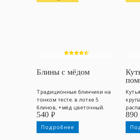
Блины с мёдом
Кут
пом
Традиционные блинчики на
Кутья
тонком тесте. в лотке 5
крупа
блинов, +мёд цветочный.
распа
540
₽
890
600гр
Подробнее
По