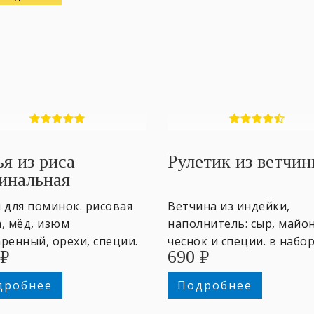
ья из риса
Рулетик из ветчи
инальная
 для поминок. рисовая
Ветчина из индейки,
, мёд, изюм
наполнитель: сыр, майон
ренный, орехи, специи.
чеснок и специи. в набор
₽
690
₽
. ~ 5 персон
шт. ~ по 25гр.
дробнее
Подробнее