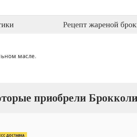
тики
Рецепт жареной брокк
льном масле.
оторые приобрели Брокколи
ЕСС ДОСТАВКА