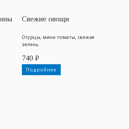
дины
Свежие овощи
Огурцы, мини томаты, свежая
зелень
740
₽
200
Подробнее