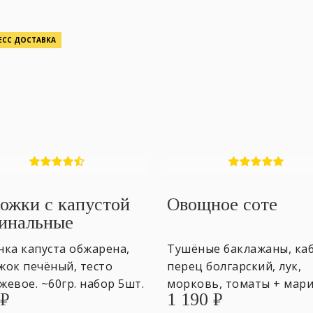
ЕСС ДОСТАВКА
ожки с капустой
Овощное соте
инальные
нка капуста обжарена,
Тушёные баклажаны, каб
жок печёный, тесто
перец болгарский, лук,
евое. ~60гр. набор 5шт.
морковь, томаты + мар
₽
1 190
₽
чесночный. Лоток 500 гр.