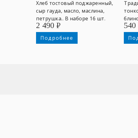
Хлеб тостовый поджаренный,
Трад
сыр гауда, масло, маслина,
тонко
петрушка.. В наборе 16 шт.
блин
2 490
₽
540
канапе.
Подробнее
По