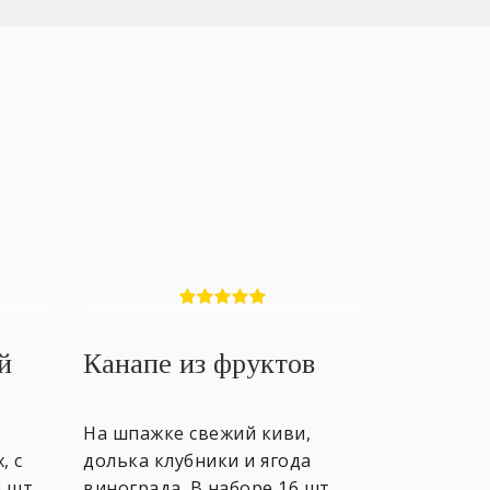
й
Канапе из фруктов
На шпажке свежий киви,
, с
долька клубники и ягода
 шт.
винограда. В наборе 16 шт.