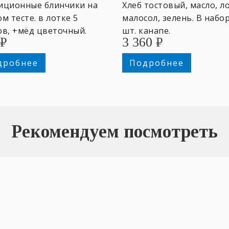
иционные блинчики на
Хлеб тостовый, масло, л
м тесте. в лотке 5
малосол, зелень. В набо
ов, +мёд цветочный.
шт. канапе.
₽
3 360
₽
дробнее
Подробнее
Рекомендуем посмотреть