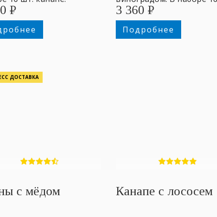
40
₽
3 360
₽
канапе.
дробнее
Подробнее
ЕСС ДОСТАВКА
ны с мёдом
Канапе с лососем