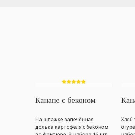
Канапе с беконом
Кан
На шпажке запечённая
Хлеб 
долька картофеля с беконом
огуре
во фритюре. В наборе 16 шт.
набор