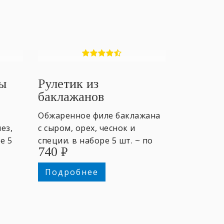
ны
Рулетик из
баклажанов
Обжаренное филе баклажана
ез,
с сыром, орех, чеснок и
е 5
специи. в наборе 5 шт. ~ по
740
₽
25гр.
Подробнее