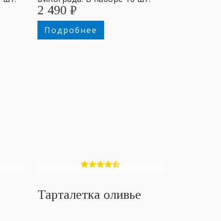
2 490
₽
канапе.
Подробнее
Тарталетка оливье