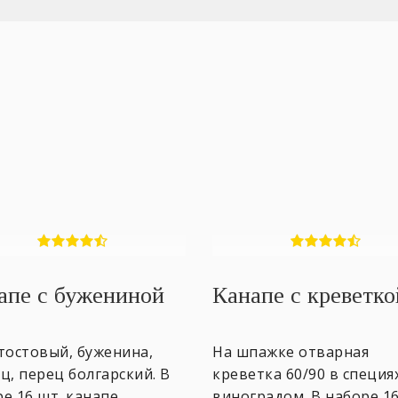
апе с бужениной
Канапе с креветко
тостовый, буженина,
На шпажке отварная
ц, перец болгарский. В
креветка 60/90 в специях
е 16 шт. канапе.
виноградом. В наборе 16