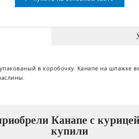
 упакованый в коробочку. Канапе на шпажке ве
маслины.
риобрели Канапе с курицей 
купили