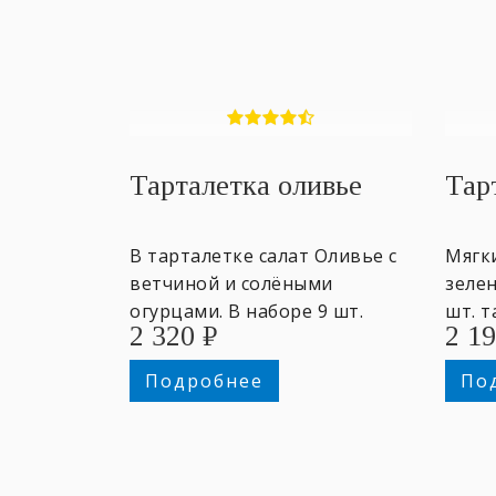
Тарталетка оливье
Тар
В тарталетке салат Оливье с
Мягк
ветчиной и солёными
зелен
огурцами. В наборе 9 шт.
шт. т
2 320
₽
2 1
тарталеток.
Подробнее
По