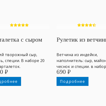
талетка с сыром
Рулетик из ветчи
ий творожный сыр,
Ветчина из индейки,
ь, специи. В наборе 20
наполнитель: сыр, майон
арталеток.
чеснок и специи. в набор
90
₽
690
₽
шт. ~ по 25гр.
дробнее
Подробнее